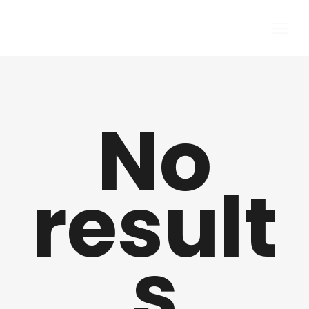
No
result
s