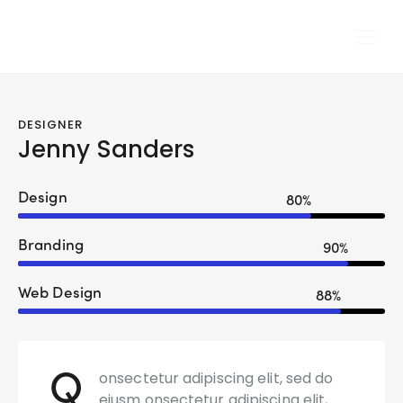
DESIGNER
Jenny Sanders
Design
80%
Branding
90%
Web Design
88%
Q
onsectetur adipiscing elit, sed do
eiusm onsectetur adipiscing elit,