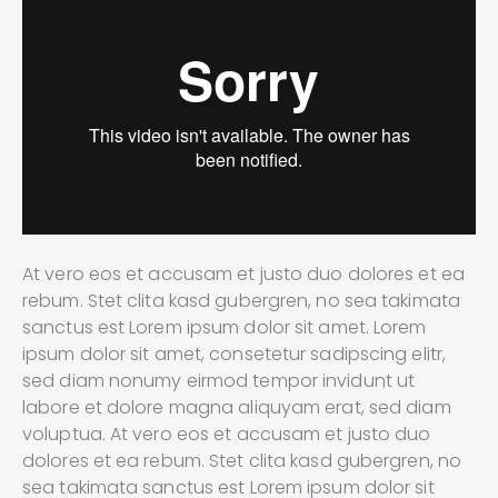
At vero eos et accusam et justo duo dolores et ea
rebum. Stet clita kasd gubergren, no sea takimata
sanctus est Lorem ipsum dolor sit amet. Lorem
ipsum dolor sit amet, consetetur sadipscing elitr,
sed diam nonumy eirmod tempor invidunt ut
labore et dolore magna aliquyam erat, sed diam
voluptua. At vero eos et accusam et justo duo
dolores et ea rebum. Stet clita kasd gubergren, no
sea takimata sanctus est Lorem ipsum dolor sit