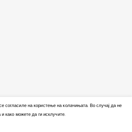
 се согласиле на користење на колачињата. Во случај да не
и како можете да ги исклучите.