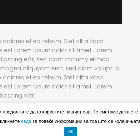
 dolores et ea rebum. Stet clita kasd
 est Lorem ipsum dolor sit amet. Lorem
dipscing elitr, sed diam nonumy eirmod
e magna aliquyam erat, sed diam voluptua.
 dolores et ea rebum. Stet clita kasd
 est Lorem ipsum dolor sit amet. Lorem
pscing elitr.
 продолжите да го користите нашиот сајт, ќе сметаме дека сте
 кликнете
овде
за повеќе информации за тоа што се колачињата 
OK