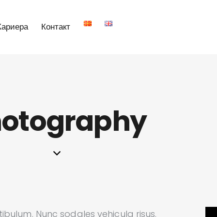
Кариера
Контакт
otography
stibulum. Nunc sodales vehicula risus.