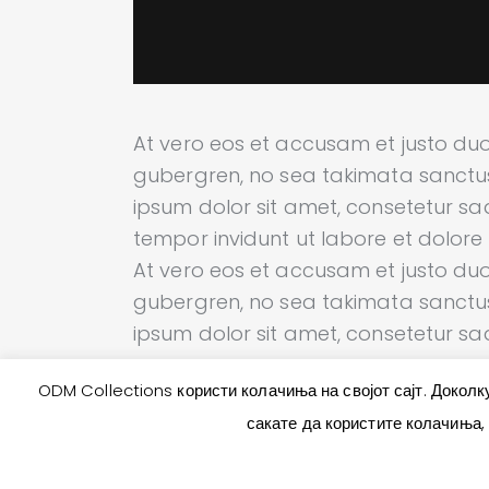
At vero eos et accusam et justo duo
gubergren, no sea takimata sanctus
ipsum dolor sit amet, consetetur sa
tempor invidunt ut labore et dolor
At vero eos et accusam et justo duo
gubergren, no sea takimata sanctus
ipsum dolor sit amet, consetetur sadi
ODM Collections користи колачиња на својот сајт. Доколку
сакате да користите колачиња,