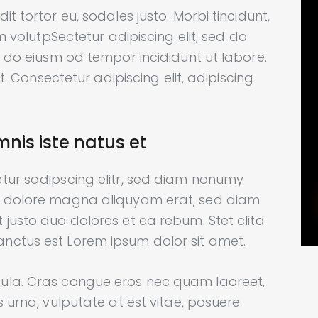
t tortor eu, sodales justo. Morbi tincidunt,
im volutpSectetur adipiscing elit, sed do
d do eiusm od tempor incididunt ut labore.
it. Consectetur adipiscing elit, adipiscing
mnis iste natus et
tur sadipscing elitr, sed diam nonumy
et dolore magna aliquyam erat, sed diam
 justo duo dolores et ea rebum. Stet clita
nctus est Lorem ipsum dolor sit amet.
ula. Cras congue eros nec quam laoreet,
s urna, vulputate at est vitae, posuere