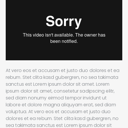
At vero eos et accusam et justo duo dolores et ea
rebum. Stet clita kasd gubergren, no sea takimata
sanctus est Lorem ipsum dolor sit amet. Lorem
ipsum dolor sit amet, consetetur sadipscing elitr,
sed diam nonumy eirmod tempor invidunt ut
labore et dolore magna aliquyam erat, sed diam
voluptua. At vero eos et accusam et justo duo
dolores et ea rebum. Stet clita kasd gubergren, no
sea takimata sanctus est Lorem ipsum dolor sit