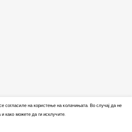
 се согласиле на користење на колачињата. Во случај да не
и како можете да ги исклучите.