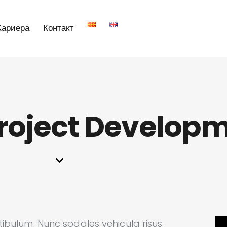
Кариера
Контакт
roject Develop
stibulum. Nunc sodales vehicula risus.