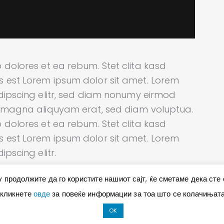
 dolores et ea rebum. Stet clita kasd
 est Lorem ipsum dolor sit amet. Lorem
dipscing elitr, sed diam nonumy eirmod
e magna aliquyam erat, sed diam voluptua.
 dolores et ea rebum. Stet clita kasd
 est Lorem ipsum dolor sit amet. Lorem
pscing elitr.
 продолжите да го користите нашиот сајт, ќе сметаме дека сте
 кликнете
овде
за повеќе информации за тоа што се колачињата 
OK