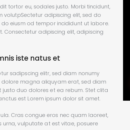
t tortor eu, sodales justo. Morbi tincidunt,
im volutpSectetur adipiscing elit, sed do
d do eiusm od tempor incididunt ut labore.
it. Consectetur adipiscing elit, adipiscing
mnis iste natus et
tur sadipscing elitr, sed diam nonumy
et dolore magna aliquyam erat, sed diam
 justo duo dolores et ea rebum. Stet clita
nctus est Lorem ipsum dolor sit amet.
ula. Cras congue eros nec quam laoreet,
s urna, vulputate at est vitae, posuere