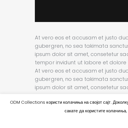
At vero eos et accusam et justo duo
gubergren, no sea takimata sanctus
ipsum dolor sit amet, consetetur sa
tempor invidunt ut labore et dolor
At vero eos et accusam et justo duo
gubergren, no sea takimata sanctus
ipsum dolor sit amet, consetetur sadi
ODM Collections користи колачиња на својот сајт. Доколку
сакате да користите колачиња,