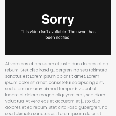
At vero eos et accusam et justo duo dolores et ea
rebum. Stet clita kasd gubergren, no sea takimata
sanctus est Lorem ipsum dolor sit amet. Lorem
ipsum dolor sit amet, consetetur sadipscing elitr,
sed diam nonumy eirmod tempor invidunt ut
labore et dolore magna aliquyam erat, sed diam
voluptua. At vero eos et accusam et justo duo
dolores et ea rebum. Stet clita kasd gubergren, no
sea takimata sanctus est Lorem ipsum dolor sit